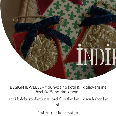
Aydınlatma Metni
Gizlilik Beyanı
Wholesale
İletişim
İLETİŞİM
E-mail :
info@besignjewellery.com
BESİGN JEWELLERY dünyasına katıl & ilk alışverişine
SOSYAL MEDYA
özel %15 indirim kazan!
Yeni koleksiyonlardan ve özel fırsatlardan ilk sen haberdar
Instagram
Facebook
Pinterest
ol.
İndirim kodu:
15besign