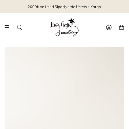
İçeriği
2000₺ ve Üzeri Siparişlerde Ücretsiz Kargo!
geç
Arama
Hesap