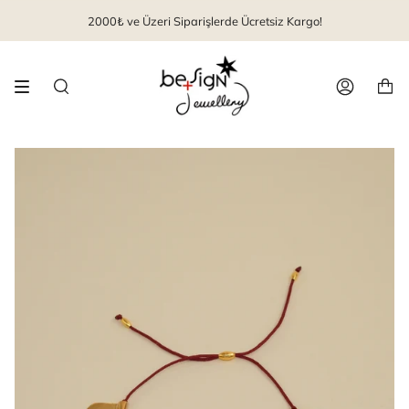
İçeriği
2000₺ ve Üzeri Siparişlerde Ücretsiz Kargo!
geç
Arama
Hesap