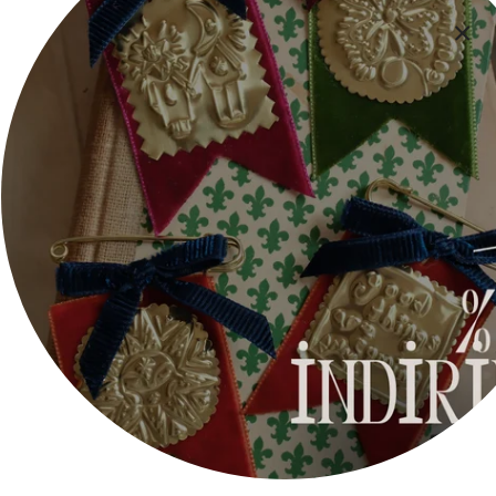
İade Politikası
Mesafeli Satış Sözleşmesi
Hizmet Şartları
Aydınlatma Metni
Gizlilik Beyanı
Wholesale
İletişim
İLETİŞİM
E-mail :
info@besignjewellery.com