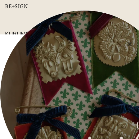
BE+SIGN
KURUMSAL
İade Politikası
Mesafeli Satış Sözleşmesi
Hizmet Şartları
Aydınlatma Metni
Gizlilik Beyanı
Wholesale
İletişim