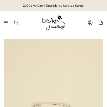
İçeriği
2000₺ ve Üzeri Siparişlerde Ücretsiz Kargo!
geç
Arama
Hesap