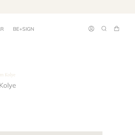
AR
BE+SIGN
Hesap
Arama
m Kolye
Kolye