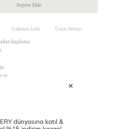
Sepete Ekle
Teslimat İade
Ürün Detayı
 altın kaplama
k
ğu
r ip
RY dünyasına katıl &
özel %15 indirim kazan!