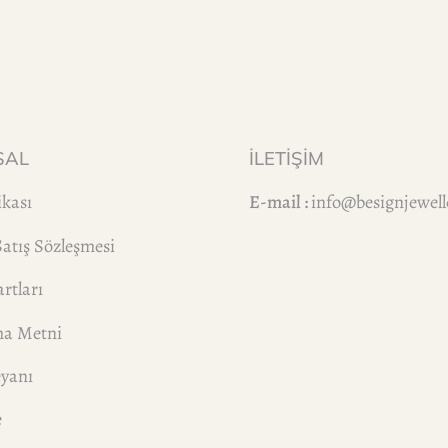
SAL
İLETİŞİM
ikası
E-mail :
info@besignjewel
Satış Sözleşmesi
rtları
ma Metni
eyanı
e