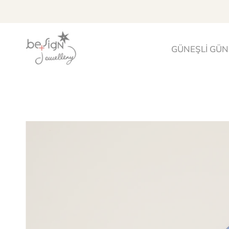
İçeriği
geç
GÜNEŞLİ GÜN