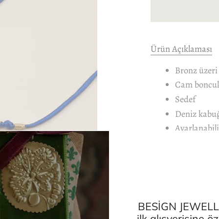
Ürün Açıklaması
Bronz üzeri
Cam boncu
Sedef
Deniz kabu
Ayarlanabili
DAHA FAZLA OKU
BESİGN JEWELLE
ilk alışverişine 