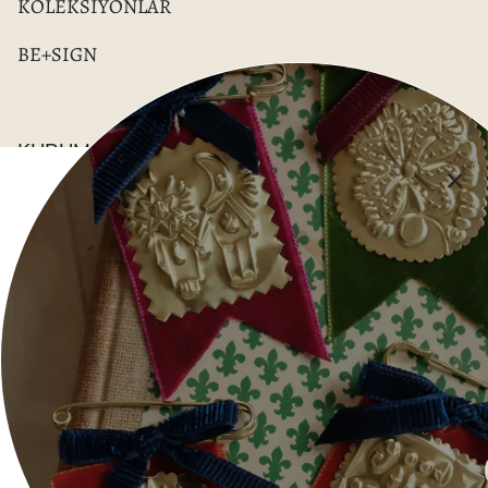
KOLEKSİYONLAR
BE+SIGN
KURUMSAL
İade Politikası
Mesafeli Satış Sözleşmesi
Hizmet Şartları
Aydınlatma Metni
Gizlilik Beyanı
Wholesale
İletişim