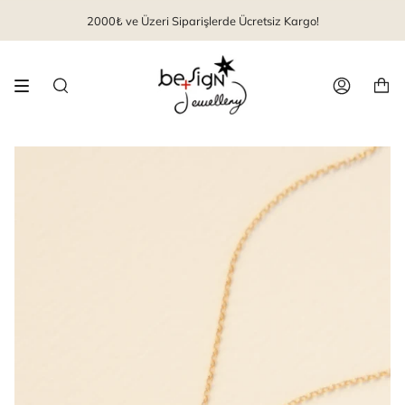
İçeriği
2000₺ ve Üzeri Siparişlerde Ücretsiz Kargo!
geç
Arama
Hesap