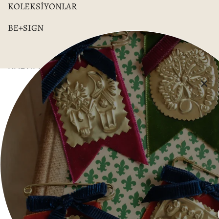
KOLEKSİYONLAR
BE+SIGN
KURUMSAL
İade Politikası
Mesafeli Satış Sözleşmesi
Hizmet Şartları
Aydınlatma Metni
Gizlilik Beyanı
Wholesale