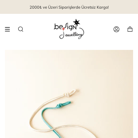
İçeriği
2000₺ ve Üzeri Siparişlerde Ücretsiz Kargo!
geç
Arama
Hesap