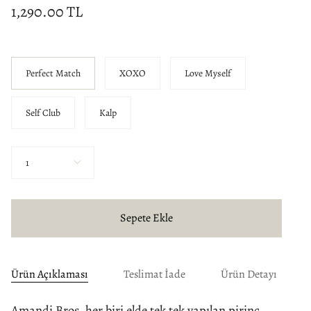
1,290.00 TL
Model
Perfect Match
XOXO
Love Myself
Self Club
Kalp
Miktar
1
Sepete Ekle
Ürün Açıklaması
Teslimat İade
Ürün Detayı
Amandi Broş, her biri elde tek tek yapılan pirinç,